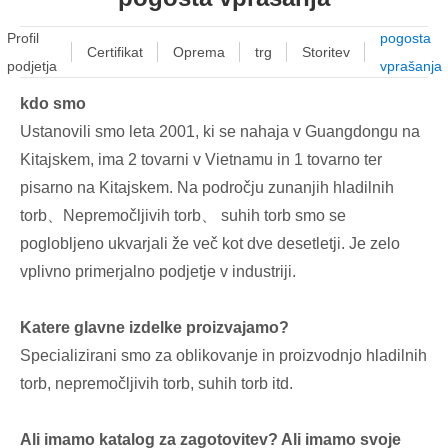
Profil
pogosta
Certifikat
Oprema
trg
Storitev
podjetja
vprašanja
kdo smo
Ustanovili smo leta 2001, ki se nahaja v Guangdongu na
Kitajskem, ima 2 tovarni v Vietnamu in 1 tovarno ter
pisarno na Kitajskem. Na področju zunanjih hladilnih
torb、Nepremočljivih torb、 suhih torb smo se
poglobljeno ukvarjali že več kot dve desetletji. Je zelo
vplivno primerjalno podjetje v industriji.
Katere glavne izdelke proizvajamo?
Specializirani smo za oblikovanje in proizvodnjo hladilnih
torb, nepremočljivih torb, suhih torb itd.
Ali imamo katalog za zagotovitev? Ali imamo svoje