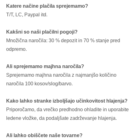
Katere načine plačila sprejemamo?
T/T, LC, Paypal itd.
Kakšni so naši plačilni pogoji?
Množična naročila: 30 % depozit in 70 % stanje pred
odpremo.
Ali sprejemamo majhna naročila?
Sprejemamo majhna naročila z najmanjšo količino
naročila 100 kosov/slog/barvo.
Kako lahko stranke izboljšajo učinkovitost hlajenja?
Priporočamo, da vrečko predhodno ohladite in uporabite
ledene vložke, da podaljšate zadrževanje hlajenja.
Ali lahko obiščete naše tovarne?