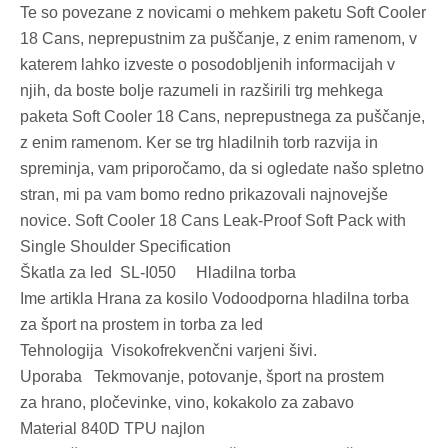
Te so povezane z novicami o mehkem paketu Soft Cooler
18 Cans, neprepustnim za puščanje, z enim ramenom, v
katerem lahko izveste o posodobljenih informacijah v
njih, da boste bolje razumeli in razširili trg mehkega
paketa Soft Cooler 18 Cans, neprepustnega za puščanje,
z enim ramenom. Ker se trg hladilnih torb razvija in
spreminja, vam priporočamo, da si ogledate našo spletno
stran, mi pa vam bomo redno prikazovali najnovejše
novice. Soft Cooler 18 Cans Leak-Proof Soft Pack with
Single Shoulder Specification
Škatla za led SL-I050 Hladilna torba
Ime artikla Hrana za kosilo Vodoodporna hladilna torba
za šport na prostem in torba za led
Tehnologija Visokofrekvenčni varjeni šivi.
Uporaba Tekmovanje, potovanje, šport na prostem
za hrano, pločevinke, vino, kokakolo za zabavo
Material 840D TPU najlon