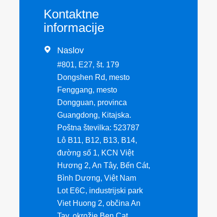
Kontaktne
informacije

Naslov
#801, E27, št. 179
Dongshen Rd, mesto
Fenggang, mesto
Dongguan, provinca
Guangdong, Kitajska.
Poštna številka: 523787
Lô B11, B12, B13, B14,
đường số 1, KCN Việt
Hương 2, An Tây, Bến Cát,
Bình Dương, Việt Nam
Lot E6C, industrijski park
Viet Huong 2, občina An
Tay, okrožje Ben Cat,