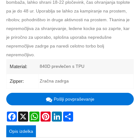
bombaža, lahko shrani 18-22 pločevink, čas ohranjanja toplote
pa je do 48 ur. Uporablja se lahko za kampiranje na prostem,
ribolov, pohodništvo in druge aktivnosti na prostem. Tkanina je
nepremočljiva za shranjevanje, ledene kocke pa so zaprte, kar
je priročno za uporabo, splošna uporaba nepredušne
nepremočljive zadrge pa naredi celotno torbo bolj
nepremočljivo.
840D prevlečen s TPU
Material:
Zračna zadrga
Zipper:
Pošlji povpraševanje
Facebook
X
WhatsApp
Pinterest
LinkedIn
Share
Opis izdelka