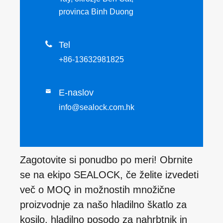
provinca Binh Duong

Tel
+86-13632981825
E-naslov

info@sealock.com.hk
Zagotovite si ponudbo po meri! Obrnite
se na ekipo SEALOCK, če želite izvedeti
več o MOQ in možnostih množične
proizvodnje za našo hladilno škatlo za
kosilo, hladilno posodo za nahrbtnik in