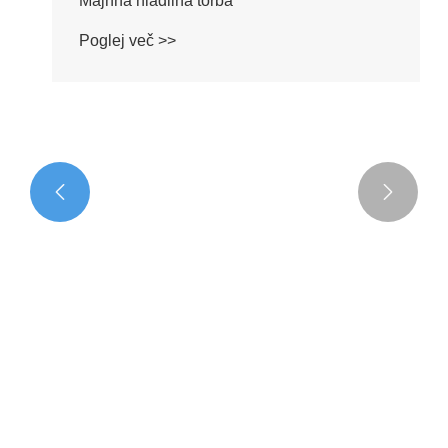


Majhna hladilna torba
Poglej več >>